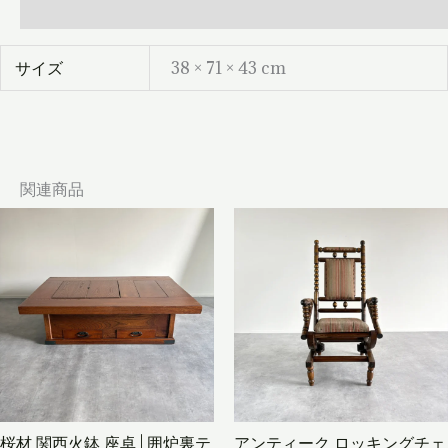
レビュー (0)
納
箱
｜
和
サイズ
38 × 71 × 43 cm
製
ア
ン
テ
ィ
ー
ク
関連商品
個
桜材 関西火鉢 座卓 | 囲炉裏テ
アンティーク ロッキングチェ