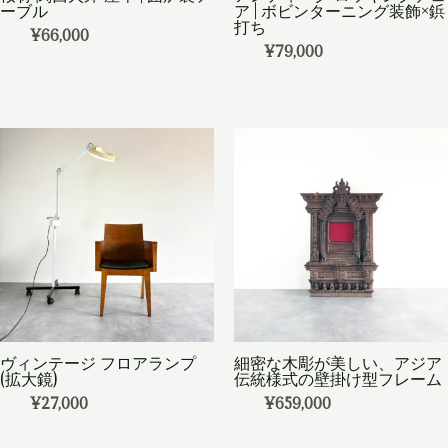
ーブル
ア | ボビンターニング装飾×鋲
打ち
¥
66,000
¥
79,000
ヴィンテージ フロアランプ
細密な木彫が美しい、アジア
(拡大鏡)
伝統様式の壁掛け型フレーム
¥
27,000
¥
659,000