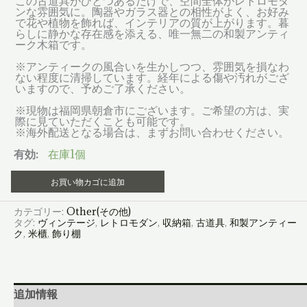
この古道具がひとつあるだけで、空間全体がレトロモダ
ンな雰囲気に。陶器やガラス器との相性がよく、お好み
で花や植物を飾れば、インテリアの質が上がります。暮
らしに静かな存在感を添える、唯一無二の和製アンティ
ーク木箱です。
※アンティークの風合いを生かしつつ、雰囲気を損なわ
ない程度に清掃しています。経年による傷や汚れがござ
いますので、予めご了承ください。
※現物は福岡県朝倉市にございます。ご希望の方は、実
際に見ていただくことも可能です。
※海外配送となる場合は、まずお問い合わせください。
有効:
在庫1個
レ
お買い物カゴに追加
ト
ロ
モ
カテゴリー:
Other(その他)
ダ
タグ:
ヴィンテージ
,
レトロモダン
,
収納箱
,
古道具
,
和製アンティー
ン
ク
,
米櫃
,
飾り棚
ケ
ヤ
キ
飾
り
追加情報
棚
収