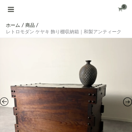
内
容
を
ス
キ
ホーム
商品
ッ
プ
レトロモダン ケヤキ 飾り棚収納箱｜和製アンティーク