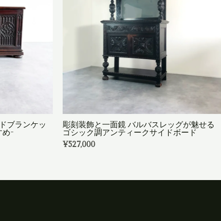
ルドブランケッ
彫刻装飾と一面鏡 バルバスレッグが魅せる
め-
ゴシック調アンティークサイドボード
¥
527,000