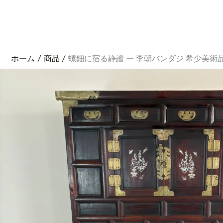
内
容
を
ス
キ
ッ
プ
ホーム
商品
螺鈿に宿る静謐 ー 李朝バンダジ 希少美術