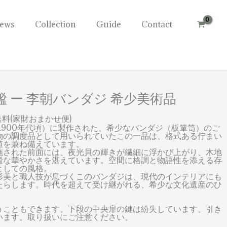
ews
Collection
Guide
Contact
 ー 李朝バンダジ 希少美術品
料(家財おまかせ便)
〜1900年代頃）に製作された、希少なバンダジ（板箪笥）のご
物の調度品として用いられていたこの一品は、格式ある佇まい
値を兼ね備えています。
施された前面には、夜光貝の輝きが繊細に浮かび上がり、木地
謐な華やかさを湛えています。空間に格調と物語性を添える存
としての風格。
形美と職人技が息づくこのバンダジは、現代のインテリアにも
たらします。時代を超えて受け継がれる、希少な文化遺産のひ
うこともできます。下段の中央扉の鍵は紛失しています。引き
います。取り扱いにご注意ください。