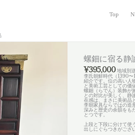
Top
N
品
螺鈿に宿る静謐
¥
395,000
地域別送
李氏朝鮮時代（1390
紹介です。位の高い人
と美術工芸としての価
螺鈿（らでん）装飾が
との対比が美しく、静
在感は、まさに美術品
李朝家具ならではの造
深みと歴史の余韻をも
とつです。
上段と下段に分けて使
出しにぐらつきがござ