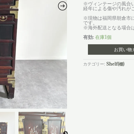
※ヴィンテージの風合
経年による傷や汚れが
※現物は福岡県朝倉市
です。
※海外配送となる場合
有効:
在庫1個
螺
お買い物
鈿
に
宿
カテゴリー:
Shelf(棚)
る
静
謐
ー
李
朝
バ
ン
ダ
ジ
希
少
美
術
品