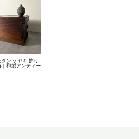
ダン ケヤキ 飾り
箱｜和製アンティー