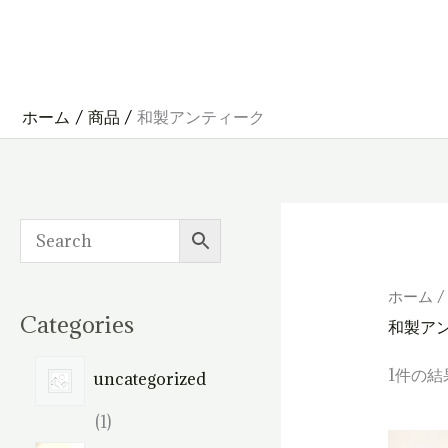
内
容
を
ス
キ
ッ
プ
ホーム
商品
和製アンティーク
ホーム
/
Categories
和製ア
1件の結
uncategorized
1
1