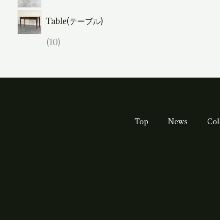
個
2
品
の
Table(テーブル)
個
商
の
1
10
品
商
0
品
個
の
商
品
Top
News
Col