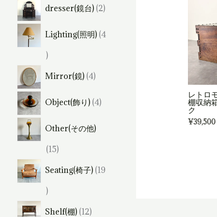
個
2
dresser(鏡台)
2
の
個
商
Lighting(照明)
4
の
品
商
4
品
個
4
Mirror(鏡)
4
の
個
レトロモ
4
商
棚収納
Object(飾り)
4
の
ク
個
品
商
¥
39,500
Other(その他)
の
品
商
1
15
品
5
Seating(椅子)
19
個
1
の
9
1
商
Shelf(棚)
12