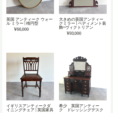
英国 アンティーク ウォー
大きめの英国アンティー
ル ミラー | 楕円型
クミラー | ペディメント装
飾×ヴィクトリアン
¥
66,000
¥
93,000
イギリスアンティークダ
希少 英国アンティー
イニングチェア | 英国家具
ク ドレッシングデスク