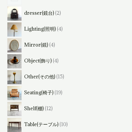
個
2
dresser(鏡台)
2
の
個
商
4
Lighting(照明)
4
の
品
個
商
4
Mirror(鏡)
4
の
品
個
商
4
Object(飾り)
4
の
品
個
商
1
Other(その他)
15
の
品
5
商
1
Seating(椅子)
19
個
品
9
の
1
Shelf(棚)
12
個
商
2
の
品
1
Table(テーブル)
10
個
商
0