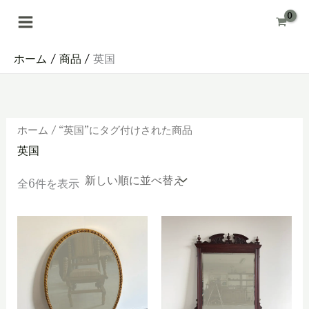
内
容
を
ス
キ
ホーム
商品
英国
ッ
プ
ホーム
/ “英国”にタグ付けされた商品
英国
新
全6件を表示
し
い
順