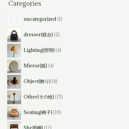
Categories
1
uncategorized
1
個
2
dresser(鏡台)
2
の
個
商
4
Lighting(照明)
4
の
品
個
商
4
Mirror(鏡)
4
の
品
個
商
4
Object(飾り)
4
の
品
個
商
1
Other(その他)
15
の
品
5
商
1
Seating(椅子)
19
個
品
9
の
1
Shelf(棚)
12
個