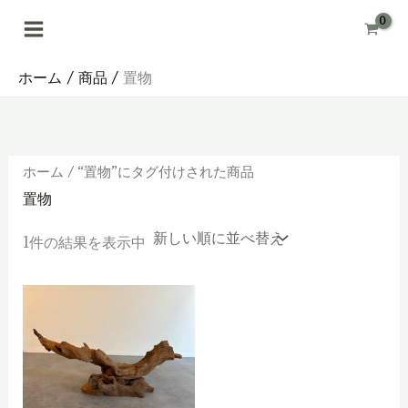
内
容
を
ス
キ
ホーム
商品
置物
ッ
プ
ホーム
/ “置物”にタグ付けされた商品
置物
1件の結果を表示中