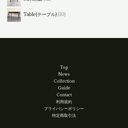
商
2
の
品
1
Table(テーブル)
10
個
商
0
の
品
個
商
の
品
商
品
Top
News
Collection
Guide
Contact
利用規約
プライバシーポリシー
特定商取引法