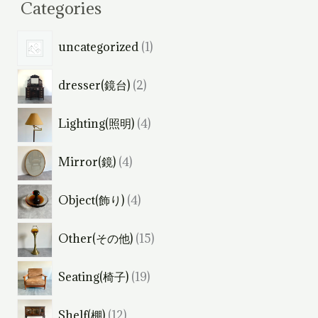
Categories
1
uncategorized
1
個
2
dresser(鏡台)
2
の
個
商
4
Lighting(照明)
4
の
品
個
商
4
Mirror(鏡)
4
の
品
個
商
4
Object(飾り)
4
の
品
個
商
1
Other(その他)
15
の
品
5
商
1
Seating(椅子)
19
個
品
9
の
1
Shelf(棚)
12
個