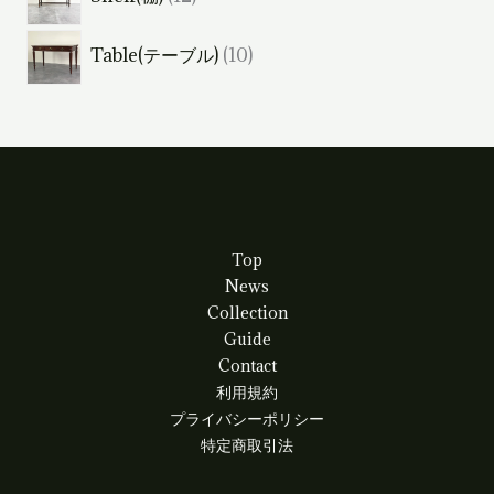
商
2
の
品
1
Table(テーブル)
10
個
商
0
の
品
個
商
の
品
商
品
Top
News
Collection
Guide
Contact
利用規約
プライバシーポリシー
特定商取引法