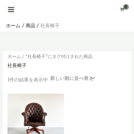
内
容
を
ス
キ
ホーム
商品
社長椅子
ッ
プ
ホーム
/ “社長椅子”にタグ付けされた商品
社長椅子
1件の結果を表示中