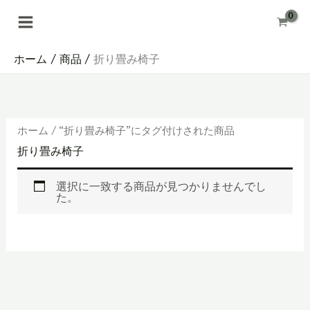
内
容
を
ス
キ
ホーム
商品
折り畳み椅子
ッ
プ
ホーム
/ “折り畳み椅子”にタグ付けされた商品
折り畳み椅子
選択に一致する商品が見つかりませんでし
た。