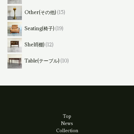
個
商
1
Other(その他)
15
の
品
5
商
1
Seating(椅子)
19
個
品
9
の
1
Shelf(棚)
12
個
商
2
の
品
1
Table(テーブル)
10
個
商
0
の
品
個
商
の
品
商
品
Top
News
Collection