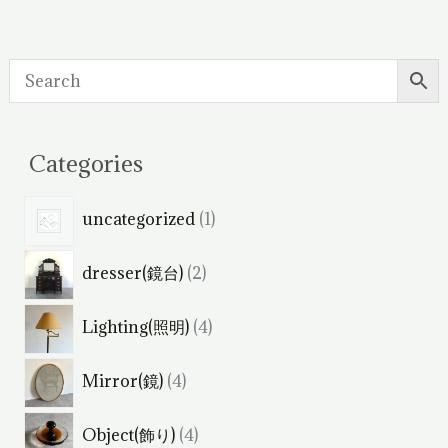
Categories
1
uncategorized
1
個
2
dresser(鏡台)
2
の
個
商
4
Lighting(照明)
4
の
品
個
商
4
Mirror(鏡)
4
の
品
個
商
4
Object(飾り)
4
の
品