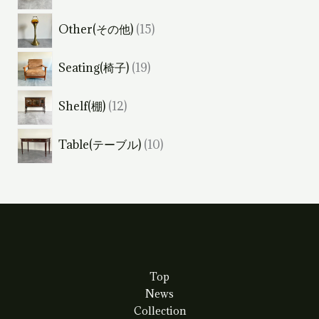
個
商
1
Other(その他)
15
の
品
5
商
1
Seating(椅子)
19
個
品
9
の
1
Shelf(棚)
12
個
商
2
の
品
1
Table(テーブル)
10
個
商
0
の
品
個
商
の
品
商
品
Top
News
Collection