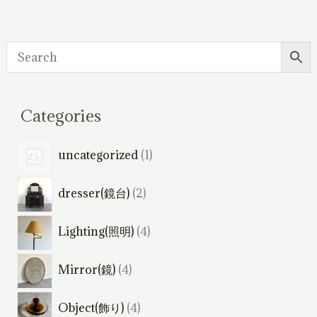
Categories
1
uncategorized
1
個
2
dresser(鏡台)
2
の
個
商
4
Lighting(照明)
4
の
品
個
商
4
Mirror(鏡)
4
の
品
個
商
4
Object(飾り)
4
の
品