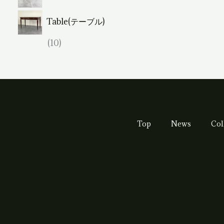
個
2
品
の
Table(テーブル)
個
商
の
1
10
品
商
0
品
個
の
商
品
Top
News
Col