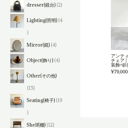
個
2
dresser(鏡台)
2
の
個
商
Lighting(照明)
4
の
品
商
4
品
個
4
Mirror(鏡)
4
の
個
アンティ
4
商
チェア 
Object(飾り)
4
の
装飾×鋲
個
品
商
¥
79,000
Other(その他)
の
品
商
1
15
品
5
Seating(椅子)
19
個
1
の
9
1
商
Shelf(棚)
12