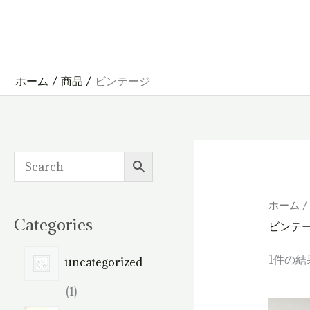
内
容
を
ス
キ
ッ
プ
ホーム
商品
ビンテージ
ホーム
/
Categories
ビンテ
1件の結
uncategorized
1
1