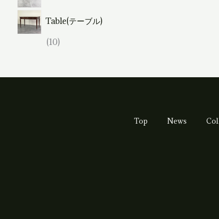
個
2
品
の
Table(テーブル)
個
商
の
1
10
品
商
0
品
個
の
商
品
Top
News
Col