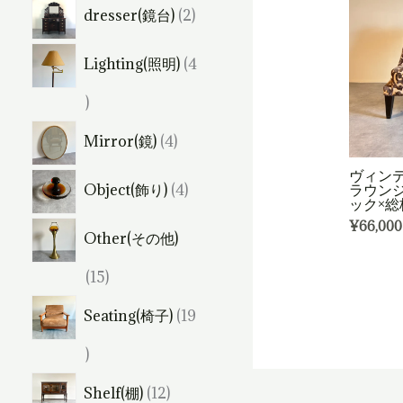
個
2
dresser(鏡台)
2
の
個
商
Lighting(照明)
4
の
品
商
4
品
個
4
Mirror(鏡)
4
の
個
ヴィンテ
4
商
ラウンジ
Object(飾り)
4
の
ック×総
個
品
商
¥
66,000
Other(その他)
の
品
商
1
15
品
5
Seating(椅子)
19
個
1
の
9
1
商
Shelf(棚)
12