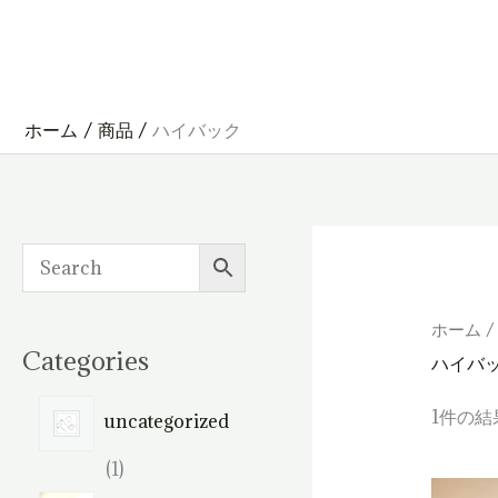
内
容
を
ス
キ
ッ
プ
ホーム
商品
ハイバック
ホーム
/
Categories
ハイバ
1件の結
uncategorized
1
1