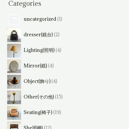
Categories
1
uncategorized
1
個
2
dresser(鏡台)
2
の
個
商
4
Lighting(照明)
4
の
品
個
商
4
Mirror(鏡)
4
の
品
個
商
4
Object(飾り)
4
の
品
個
商
1
Other(その他)
15
の
品
5
商
1
Seating(椅子)
19
個
品
9
の
1
Shelf(棚)
12
個