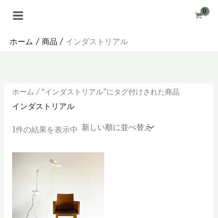
内
容
を
ス
キ
ホーム
商品
インダストリアル
ッ
プ
ホーム
/ “インダストリアル”にタグ付けされた商品
インダストリアル
1件の結果を表示中