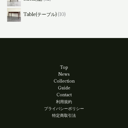
商
2
の
品
1
Table(テーブル)
10
個
商
0
の
品
個
商
の
品
商
品
Top
News
Collection
Guide
Contact
利用規約
プライバシーポリシー
特定商取引法