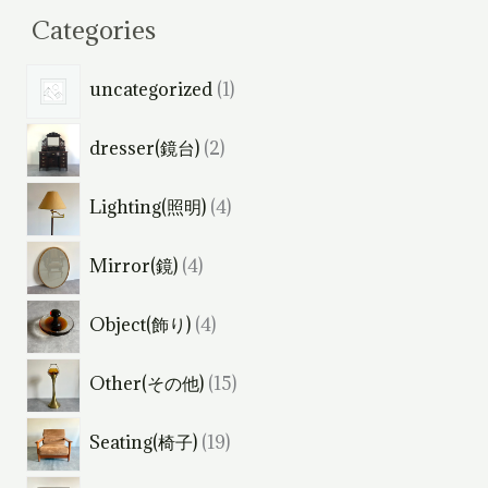
Categories
1
uncategorized
1
個
2
dresser(鏡台)
2
の
個
商
4
Lighting(照明)
4
の
品
個
商
4
Mirror(鏡)
4
の
品
個
商
4
Object(飾り)
4
の
品
個
商
1
Other(その他)
15
の
品
5
商
1
Seating(椅子)
19
個
品
9
の