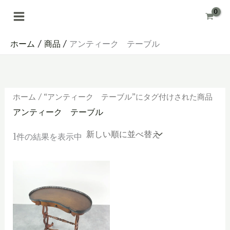
内
容
を
ス
キ
ホーム
商品
アンティーク テーブル
ッ
プ
ホーム
/ “アンティーク テーブル”にタグ付けされた商品
アンティーク テーブル
1件の結果を表示中