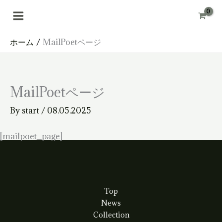
内
容
を
ス
キ
ホーム
MailPoetページ
ッ
プ
MailPoetページ
By
start
/
08.05.2025
[mailpoet_page]
Top
News
Collection